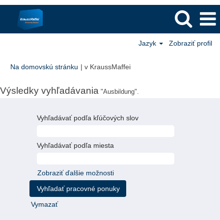
Jazyk
Zobraziť profil
(aktuálna
Na domovskú stránku
|
v KraussMaffei
stránka)
Výsledky vyhľadávania
"Ausbildung".
Vyhľadávať podľa kľúčových slov
Vyhľadávať podľa miesta
Zobraziť ďalšie možnosti
Vymazať